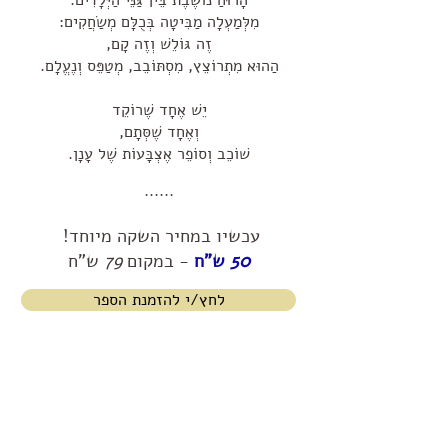
הָרוּחַ נוֹשֶׁבֶת בֵּין גַּנֵּי הַיְּלָדִים.
מִלְּמַעְלָה מַבִּיטָה בְּכֻלָּם מְשַׂחֲקִים:
זֶה גּוֹלֵשׁ וְזֶה קָם,
הַהוּא מִתְרוֹצֵץ, מִסְתּוֹבֵב, מְטַפֵּס וְנֶעֱלָם.
יֵשׁ אֶחָד שֶׁרוֹקֵד
וְאֶחָד שֶׁסְּתָם,
שׁוֹכֵב
וְסוֹפֵר אֶצְבָּעוֹת שֶׁל עָנָן.
......
עכשיו במחיר השקה מיוחד!
50
ש"ח
- במקום
79
ש"ח
לחץ/י להזמנת הספר