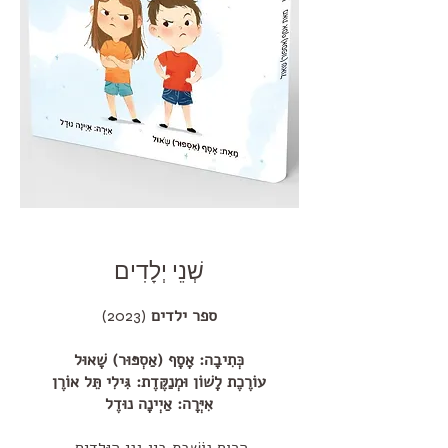
שְׁנֵי יְלָדִים
ספר ילדים
(2023)
כְּתִיבָה: אָסָף (אַסְפּוּר) שָׁאוּל
עוֹרֶכֶת לָשׁוֹן וּמְנַקֶּדֶת: גִּילִי תֵּל אוֹרֶן
אִיְּרָה: אַיְינָה נוּדֶל