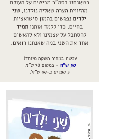
כשאנחנו בסה"כ מביטים על העולם
מהזווית הצרה שאליה נולדנו,
שני
ילדים
נפגשים בהמון סיטואציות
בחיים, כדי ללמד אותנו
תמיד
להסתכל על עצמינו ולא להאשים
אחד
את השני במה שאנחנו רואים.
עכשיו במחיר השק
ה מיוחד!
50
ש"ח
- במקום 78
ש"ח
3 ספרים ב-99 ש"ח!