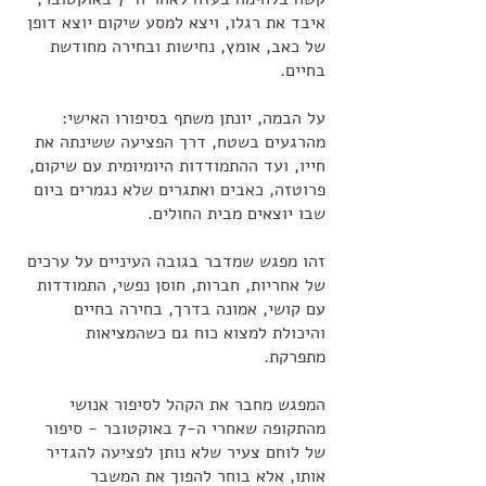
איבד את רגלו, ויצא למסע שיקום יוצא דופן
של כאב, אומץ, נחישות ובחירה מחודשת
בחיים.
על הבמה, יונתן משתף בסיפורו האישי:
מהרגעים בשטח, דרך הפציעה ששינתה את
חייו, ועד ההתמודדות היומיומית עם שיקום,
פרוטזה, כאבים ואתגרים שלא נגמרים ביום
שבו יוצאים מבית החולים.
זהו מפגש שמדבר בגובה העיניים על ערכים
של אחריות, חברות, חוסן נפשי, התמודדות
עם קושי, אמונה בדרך, בחירה בחיים
והיכולת למצוא כוח גם כשהמציאות
מתפרקת.
המפגש מחבר את הקהל לסיפור אנושי
מהתקופה שאחרי ה-7 באוקטובר - סיפור
של לוחם צעיר שלא נותן לפציעה להגדיר
אותו, אלא בוחר להפוך את המשבר