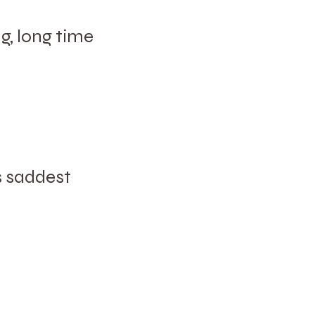
g, long time
ts saddest