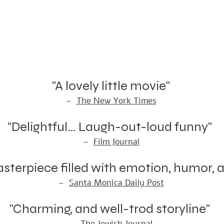
"A lovely little movie"
–
The New York Times
"Delightful… Laugh-out-loud funny"
–
Film Journal
asterpiece filled with emotion, humor, 
–
Santa Monica Daily Post
"Charming, and well-trod storyline"
–
The Jewish Journal