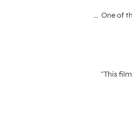
… One of the
"This fil