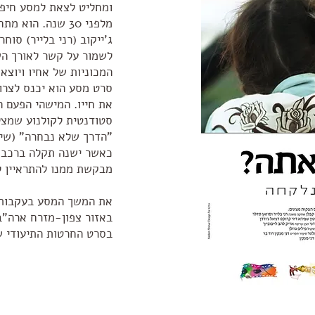
ומחליט לצאת למסע חיפו
מלפני 30 שנה. הו
ג'ייקוב (רני בלייר) סוח
לשמור על קשר לאורך הש
המכוניות של אחיו ויוצא
סרט מסע הוא יכנס לצרות
את חייו. המישהי הפעם ה
סטודנטית לקולנוע שמצ
"הדרך שלא נבחרה" (שיר
כאשר ישנה תקלה ברכב ש
מבקשת ממנו להתראיין 
את המשך המסע בעקבות ר
באזור צפון-מזרח ארה"ב 
בסרט החרטות התיעודי ש