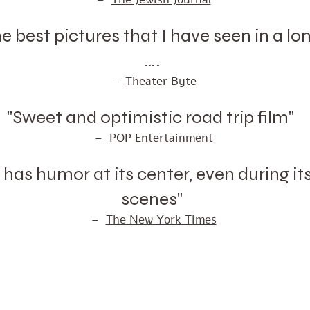
 best pictures that I have seen in a lon
….
–
Theater Byte
"Sweet and optimistic road trip film"
–
POP Entertainment
m has humor at its center, even during i
scenes"
–
The New York Times