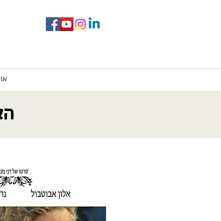
או
האם