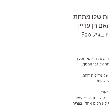
ות שלו מתחת
שמנו? האם הן עדיין
ד אהבנו סרטי מסע;
ור על גבי המסך.
ל מדינות זרות.
ראלי.
הזה, '30 קמ"ש' הוא תוצאה של ההזדמנות הזו; חבר שלנו, צפריר, מוצא בגיל 29 פתק שכתב לפני עשר
 לא חלום אחד, צפריר