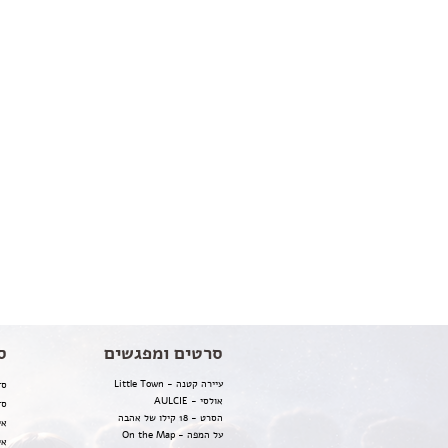
סרטים ומפגשים
ס
עיירה קטנה - Little Town
סד
אולסי - AULCIE
סד
הסרט - 18 קילו של אהבה
אי
על המפה - On the Map
אי