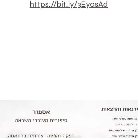
https://bit.ly/3EyosAd
דנאות והרצאות
אספוּר
נת אומן לסרטי מסע
סיפורים מעוררי השראה
נה להפצת סרטים
לן הייטנר - לצאת לאור
הפקה והפצה יצירתית בהתאמה
לן הייטנר וכפיר שחר