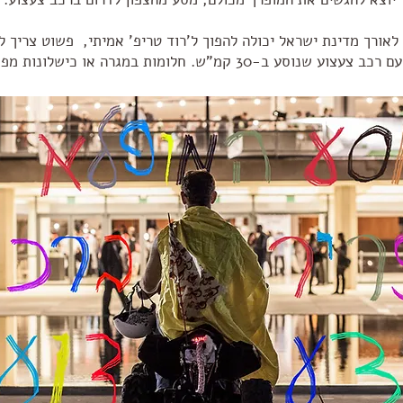
ה לאורך מדינת ישראל יכולה להפוך ל'רוד טריפ' אמיתי, פשוט צריך
צוע שנוסע ב-30 קמ"ש. חלומות במגרה או כישלונות מפוארים...