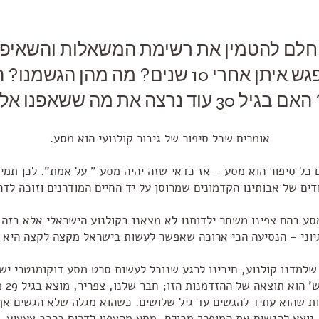
 חלם להטמין את רשימת המשאלות והשאיפ
לאדמה ולהפגש איתן אחרי 10 שנים? מה מהן הג
צה את מה ששאפנו אליו בגיל 20?
אומרים שכל סיפור של גיבור קולנועי הוא מסע.
 כל סיפור הוא מסע - אז כדאי שזה יהיה מסע " על אמת". לכן תמי
ודים של אבותינו הקדמונים שמרוסן על יד החיים המודרנים וזוכה לדר
ע בהם צפינו משחר ילדותנו לא מצאנו בקולנוע הישראלי אלא בזה ש
יוני - הנסיעה הכי ארוכה שאפשר לעשות בישראל מקצה לקצה היא 6 שעות.
שלמדנו קולנוע, חיכינו לרגע שנוכל לעשות סרט מסע דוקומנטרי יש
הסרט 
ות שהוא עתיד להגשים עד גיל שלושים. כשהוא מגלה שלא הגשים אף
יוצא להגשים את המופרך מכולם, מסע מהצפון לדרום ברכב צעצוע.