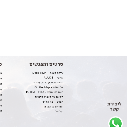
סרטים ומפגשים
ס
עיירה קטנה - Little Town
סד
אולסי - AULCIE
סד
הסרט - 18 קילו של אהבה
אי
על המפה - On the Map
אי
האם זה אתה? - IS THAT YOU
אי
ז'טאם איי לאב יו טרמינל
אמ
הסרט - 30 קמ"ש
ליצירת
או
תפוחים מן המדבר
קשר
טל
קולוויל