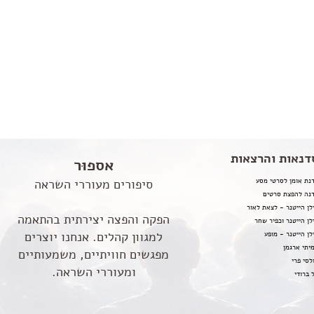
דנאות והרצאות
אספוּר
נת אומן לסרטי מסע
סיפורים מעוררי השראה
נה להפצת סרטים
לן הייטנר - לצאת לאור
הפקה והפצה יצירתית בהתאמה
לן הייטנר וכפיר שחר
למגוון קהלים. אנחנו יוצרים
לן הייטנר - מופע
יתי ארגמן
מפגשים חוויתיים, משמעותיים
לסי פרי
ומעוררי השראה.
 ברודי